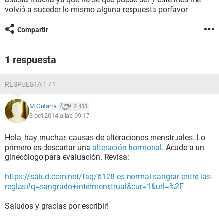
volvió a suceder lo mismo alguna respuesta porfavor
Compartir
1 respuesta
RESPUESTA 1 / 1
M Gutarra
2.433
3 oct 2014 a las 09:17
Hola, hay muchas causas de alteraciones menstruales. Lo
primero es descartar una
alteración hormonal
. Acude a un
ginecólogo para evaluación. Revisa:
https://salud.ccm.net/faq/6128-es-normal-sangrar-entre-las-
reglas#q=sangrado+intermenstrual&cur=1&url=%2F
Saludos y gracias por escribir!