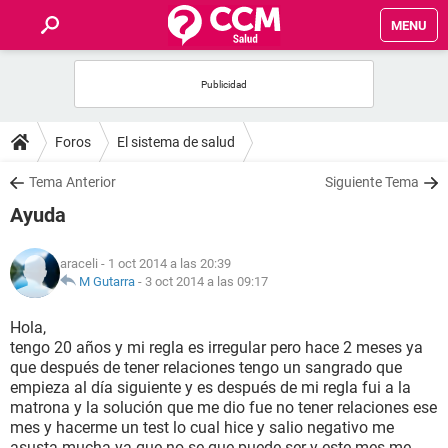
MENU
INICIO
FOROS
Foros
El sistema de salud
SALUD
Tema Anterior
Siguiente Tema
Ayuda
FAMILIA
araceli
- 1 oct 2014 a las 20:39
NUTRICIÓN
M Gutarra
-
3 oct 2014 a las 09:17
Hola,
BIENESTAR
tengo 20 años y mi regla es irregular pero hace 2 meses ya
que después de tener relaciones tengo un sangrado que
SEXUALIDAD
empieza al día siguiente y es después de mi regla fui a la
matrona y la solución que me dio fue no tener relaciones ese
mes y hacerme un test lo cual hice y salio negativo me
GLOSARIO
asusta mucha ya que no se que puede ser y este mes me