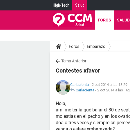
High-Tech
Salud
FOROS
SALUD
Foros
Embarazo
Tema Anterior
Contestes xfavor
Carlacienta
- 2 oct 2014 a las 13:29
Carlacienta
-
2 oct 2014 a las 16:
Hola,
ami me tenia qué bajar el 30 de sep
molestias en el pecho y en los ovari
doa o tres veces,y siempre cn persev
venga o estare embarazada?