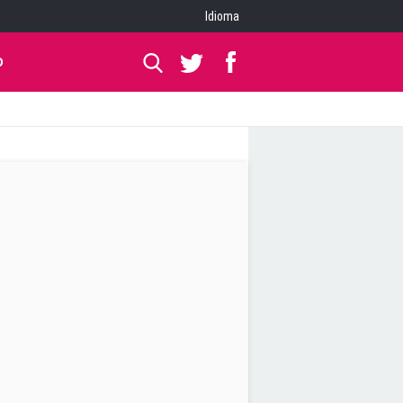
Idioma
O