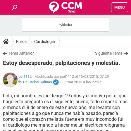
MENU
INICIO
FOROS
Foros
Cardiología
SALUD
Tema Anterior
Siguiente Tema
Estoy desesperado, palpitaciones y molestia.
FAMILIA
joel1112
- Modificado por joel1112 el 16/03/2015, 07:29
NUTRICIÓN
Dr. Carlos Salinas
-
17 mar 2015 a las 22:57
hola, mi nombre es joel tengo 19 años y el motivo por el que
BIENESTAR
hago esta pregunta es el siguiente; bueno, todo empezó mas
o menos el 8 de enero de este nuevo año, me levante con
SEXUALIDAD
palpitaciones algo que nunca me había pasado, parecía
como que el corazón me latía fuerte era muy incomodo fui
al cardiologo me mando a hacer me un electrocardiograma
GLOSARIO
el cual salio normal luego me mando a hacer me un