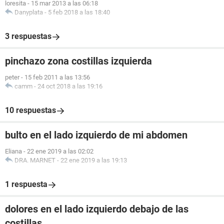
loresita
-
15 mar 2013 a las 06:18
Danyplata
-
5 feb 2018 a las 18:40
3 respuestas
pinchazo zona costillas izquierda
peter
-
15 feb 2011 a las 13:56
camm
-
24 oct 2018 a las 19:16
10 respuestas
bulto en el lado izquierdo de mi abdomen
Eliana
-
22 ene 2019 a las 02:02
DRA. MARNET
-
22 ene 2019 a las 19:13
1 respuesta
dolores en el lado izquierdo debajo de las
costillas