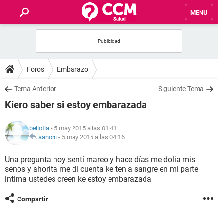
MENU
INICIO
FOROS
Foros
Embarazo
SALUD
Tema Anterior
Siguiente Tema
Kiero saber si estoy embarazada
FAMILIA
bellotia
- 5 may 2015 a las 01:41
NUTRICIÓN
aanoni
-
5 may 2015 a las 04:16
Una pregunta hoy sentí mareo y hace días me dolia mis
BIENESTAR
senos y ahorita me di cuenta ke tenia sangre en mi parte
intima ustedes creen ke estoy embarazada
SEXUALIDAD
Compartir
GLOSARIO