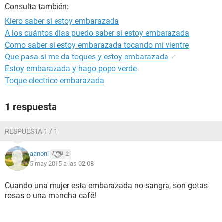
Consulta también:
Kiero saber si estoy embarazada
A los cuántos dias puedo saber si estoy embarazada
Como saber si estoy embarazada tocando mi vientre
Que pasa si me da toques y estoy embarazada
✓
Estoy embarazada y hago popo verde
Toque electrico embarazada
1 respuesta
RESPUESTA 1 / 1
aanoni
2
5 may 2015 a las 02:08
Cuando una mujer esta embarazada no sangra, son gotas
rosas o una mancha café!