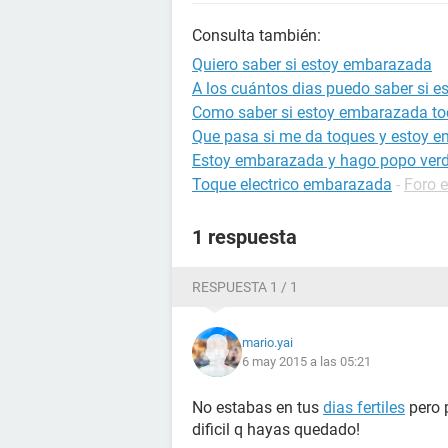
Consulta también:
Quiero saber si estoy embarazada
A los cuántos dias puedo saber si 
Como saber si estoy embarazada to
Que pasa si me da toques y estoy 
Estoy embarazada y hago popo ver
Toque electrico embarazada
-
Foro 
1 respuesta
RESPUESTA 1 / 1
mario.yai
6 may 2015 a las 05:21
No estabas en tus
dias fertiles
pero 
dificil q hayas quedado!