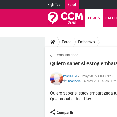
High-Tech
Salud
FOROS
SALUD
Foros
Embarazo
Tema Anterior
Quiero saber si estoy emba
maria154
- 6 may 2015 a las 03:48
mario.yai
-
6 may 2015 a las 05:2
Quiero saber si estoy embarazada tu
Que probabilidad. Hay
Compartir