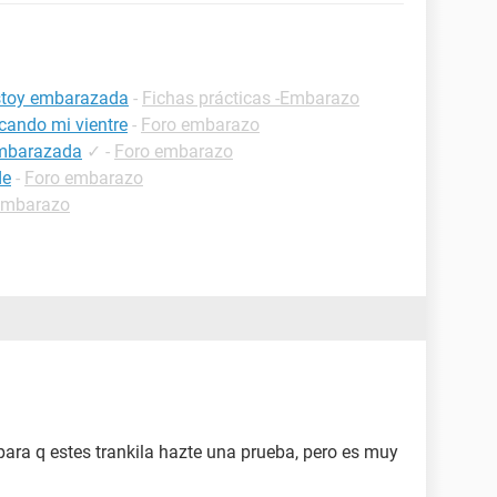
estoy embarazada
-
Fichas prácticas -Embarazo
cando mi vientre
-
Foro embarazo
embarazada
✓
-
Foro embarazo
de
-
Foro embarazo
embarazo
para q estes trankila hazte una prueba, pero es muy