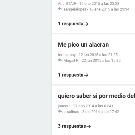
ALLISTAIR
-
16 ene 2015 a las 23:28
aangelalopez
-
16 ene 2015 a las 23:34
1 respuesta
Me pico un alacran
terezamay
-
12 jun 2015 a las 21:25
Abigail P.
-
22 jun 2015 a las 15:35
1 respuesta
quiero saber si por medio de
jaacqui
-
27 ago 2014 a las 01:41
c-salinas
-
3 dic 2014 a las 17:42
3 respuestas