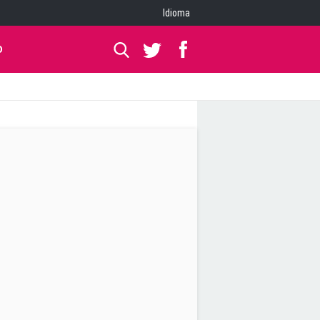
Idioma
O