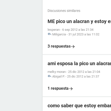
Discusiones similares
ME pico un alacran y estoy
lesperan
-
6 sep 2012 a las 21:34
Miligarcia
-
31 jul 2023 a las 11:02
3 respuestas
ami esposa la pico un alacr
melky moran
-
25 dic 2012 a las 21:04
Abigail P.
-
25 dic 2012 a las 21:37
1 respuesta
como saber que estoy embara