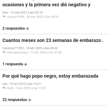
ocasiones y la primera vez dió negativo y
Dan
-
13 sep 2021 a las 02:19
marsan1990
-
28 sep 2023 a las 09:26
2 respuestas
Cuantos meses son 23 semanas de embarazo .
Carolina271992
-
10 abr 2020 a las 00:43
Hermanamayor
-
10 abr 2020 a las 01:44
1 respuesta
Por qué hago popo negro, estoy embarazada
isai
-
16 oct 2012 a las 19:21
Ruth
-
3 ene 2022 a las 13:23
22 respuestas