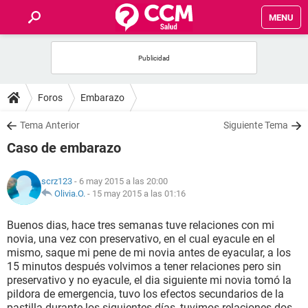
MENU
INICIO
FOROS
Foros
Embarazo
SALUD
Tema Anterior
Siguiente Tema
Caso de embarazo
FAMILIA
scrz123
- 6 may 2015 a las 20:00
NUTRICIÓN
Olivia.O.
-
15 may 2015 a las 01:16
Buenos dias, hace tres semanas tuve relaciones con mi
BIENESTAR
novia, una vez con preservativo, en el cual eyacule en el
mismo, saque mi pene de mi novia antes de eyacular, a los
SEXUALIDAD
15 minutos después volvimos a tener relaciones pero sin
preservativo y no eyacule, el dia siguiente mi novia tomó la
pildora de emergencia, tuvo los efectos secundarios de la
GLOSARIO
pastilla durante los siguientes días, tuvimos relaciones dos