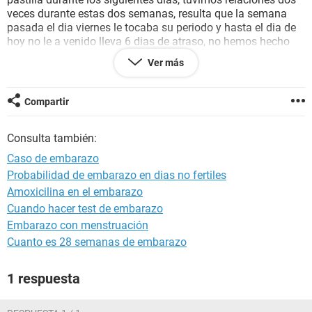
veces durante estas dos semanas, resulta que la semana
pasada el dia viernes le tocaba su periodo y hasta el dia de
hoy no le a venido lleva 6 dias de atraso, no hemos hecho
una prueba de embarazo, pero la haremos, y mi pregunta es
Ver más
que el atraso del periodo es efecto de la pildora o no? Y si no
que podria ser? Espero respuestas, gracias.
Compartir
Consulta también:
Caso de embarazo
Probabilidad de embarazo en dias no fertiles
Amoxicilina en el embarazo
Cuando hacer test de embarazo
Embarazo con menstruación
Cuanto es 28 semanas de embarazo
1 respuesta