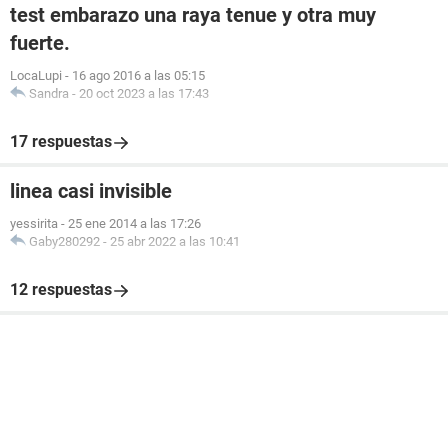
test embarazo una raya tenue y otra muy
fuerte.
LocaLupi
-
16 ago 2016 a las 05:15
Sandra
-
20 oct 2023 a las 17:43
17 respuestas
linea casi invisible
yessirita
-
25 ene 2014 a las 17:26
Gaby280292
-
25 abr 2022 a las 10:41
12 respuestas