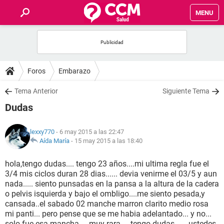
MENU
INICIO
FOROS
Foros
Embarazo
SALUD
Tema Anterior
Siguiente Tema
Dudas
FAMILIA
lexxy770
- 6 may 2015 a las 22:47
NUTRICIÓN
Aída María
-
15 may 2015 a las 18:40
hola,tengo dudas.... tengo 23 años....mi ultima regla fue el
BIENESTAR
3/4 mis ciclos duran 28 dias...... devia venirme el 03/5 y aun
nada..... siento punsadas en la pansa a la altura de la cadera
SEXUALIDAD
o pelvis isquierda y bajo el ombligo....me siento pesada,y
cansada..el sabado 02 manche marron clarito medio rosa
mi panti... pero pense que se me habia adelantado... y no...
GLOSARIO
solo fue esa mancha.... muy rara.... tengo dudas...... ustedes