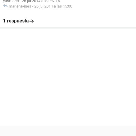
yusmarip
-
26 jul 2014 a las 07:16
marlene-ines
-
26 jul 2014 a las 15:00
1 respuesta