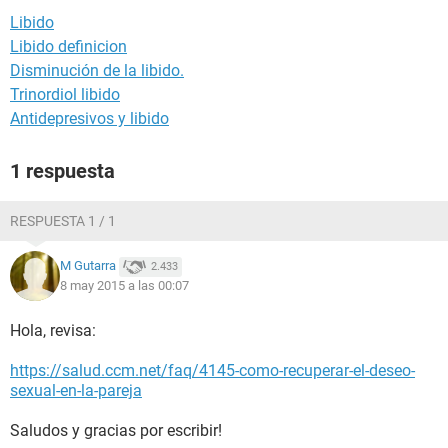
Libido
Libido definicion
Disminución de la libido.
Trinordiol libido
Antidepresivos y libido
1 respuesta
RESPUESTA 1 / 1
M Gutarra
2.433
8 may 2015 a las 00:07
Hola, revisa:
https://salud.ccm.net/faq/4145-como-recuperar-el-deseo-
sexual-en-la-pareja
Saludos y gracias por escribir!