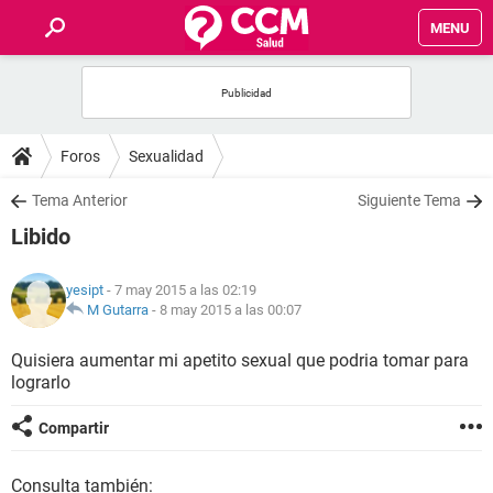
MENU
INICIO
FOROS
Foros
Sexualidad
SALUD
Tema Anterior
Siguiente Tema
Libido
FAMILIA
yesipt
- 7 may 2015 a las 02:19
NUTRICIÓN
M Gutarra
-
8 may 2015 a las 00:07
Quisiera aumentar mi apetito sexual que podria tomar para
BIENESTAR
lograrlo
SEXUALIDAD
Compartir
GLOSARIO
Consulta también: