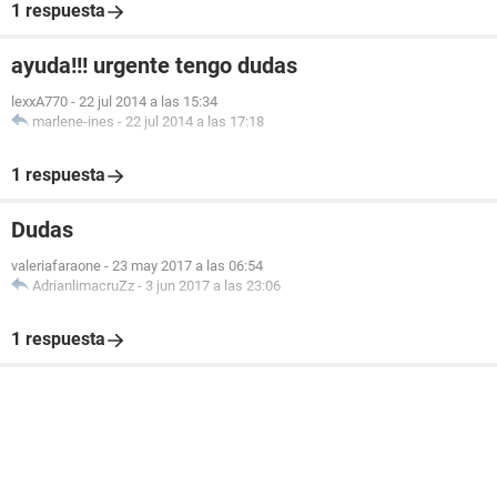
1 respuesta
ayuda!!! urgente tengo dudas
lexxA770
-
22 jul 2014 a las 15:34
marlene-ines
-
22 jul 2014 a las 17:18
1 respuesta
Dudas
valeriafaraone
-
23 may 2017 a las 06:54
AdrianlimacruZz
-
3 jun 2017 a las 23:06
1 respuesta