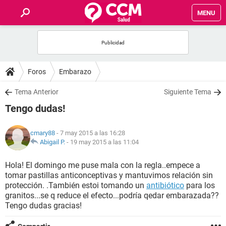
MENU
INICIO
FOROS
Foros
Embarazo
SALUD
Tema Anterior
Siguiente Tema
Tengo dudas!
FAMILIA
cmary88
- 7 may 2015 a las 16:28
NUTRICIÓN
Abigail P.
-
19 may 2015 a las 11:04
Hola! El domingo me puse mala con la regla..empece a
BIENESTAR
tomar pastillas anticonceptivas y mantuvimos relación sin
protección. .También estoi tomando un
antibiótico
para los
SEXUALIDAD
granitos...se q reduce el efecto...podría qedar embarazada??
Tengo dudas gracias!
GLOSARIO