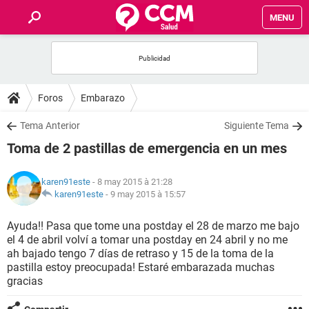
MENU
INICIO
FORUMS
Foros
Embarazo
SALUD
Tema Anterior
Siguiente Tema
Toma de 2 pastillas de emergencia en un mes
FAMILIA
karen91este
- 8 may 2015 à 21:28
NUTRICIÓN
karen91este
-
9 may 2015 à 15:57
Ayuda!! Pasa que tome una postday el 28 de marzo me bajo
BIENESTAR
el 4 de abril volví a tomar una postday en 24 abril y no me
ah bajado tengo 7 días de retraso y 15 de la toma de la
SEXUALIDAD
pastilla estoy preocupada! Estaré embarazada muchas
gracias
GLOSARIO