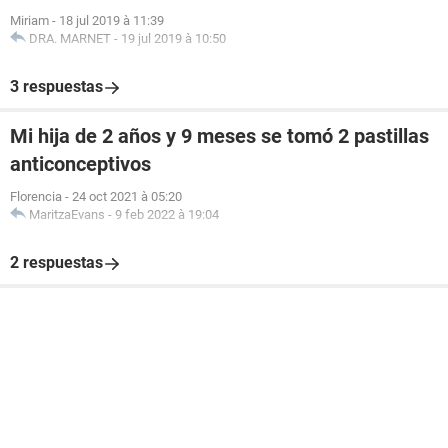
Miriam
-
18 jul 2019 à 11:39
DRA. MARNET
-
19 jul 2019 à 10:50
3 respuestas
Mi hija de 2 años y 9 meses se tomó 2 pastillas
anticonceptivos
Florencia
-
24 oct 2021 à 05:20
MaritzaEvans
-
9 feb 2022 à 19:04
2 respuestas