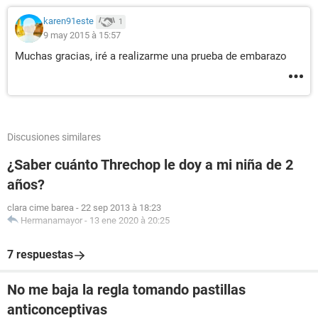
karen91este
1
9 may 2015 à 15:57
Muchas gracias, iré a realizarme una prueba de embarazo
Discusiones similares
¿Saber cuánto Threchop le doy a mi niña de 2
años?
clara cime barea
-
22 sep 2013 à 18:23
Hermanamayor
-
13 ene 2020 à 20:25
7 respuestas
No me baja la regla tomando pastillas
anticonceptivas