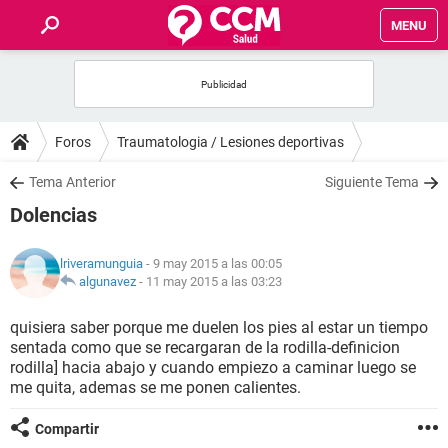
MENU
INICIO
FOROS
Foros
Traumatologia / Lesiones deportivas
SALUD
Tema Anterior
Siguiente Tema
Dolencias
FAMILIA
lriveramunguia
- 9 may 2015 a las 00:05
NUTRICIÓN
algunavez
-
11 may 2015 a las 03:23
quisiera saber porque me duelen los pies al estar un tiempo
BIENESTAR
sentada como que se recargaran de la rodilla-definicion
rodilla] hacia abajo y cuando empiezo a caminar luego se
SEXUALIDAD
me quita, ademas se me ponen calientes.
Compartir
GLOSARIO