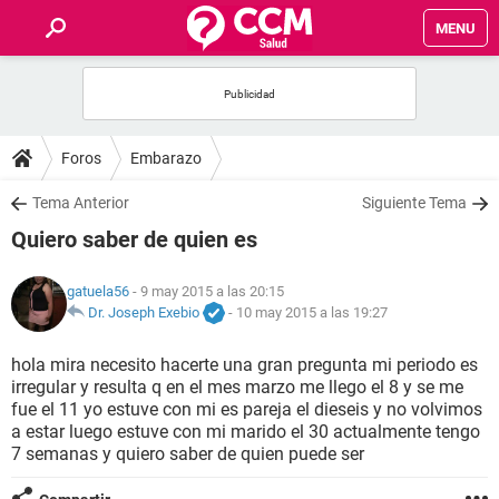
MENU
INICIO
FOROS
Foros
Embarazo
SALUD
Tema Anterior
Siguiente Tema
Quiero saber de quien es
FAMILIA
gatuela56
- 9 may 2015 a las 20:15
NUTRICIÓN
Dr. Joseph Exebio
-
10 may 2015 a las 19:27
hola mira necesito hacerte una gran pregunta mi periodo es
BIENESTAR
irregular y resulta q en el mes marzo me llego el 8 y se me
fue el 11 yo estuve con mi es pareja el dieseis y no volvimos
SEXUALIDAD
a estar luego estuve con mi marido el 30 actualmente tengo
7 semanas y quiero saber de quien puede ser
GLOSARIO