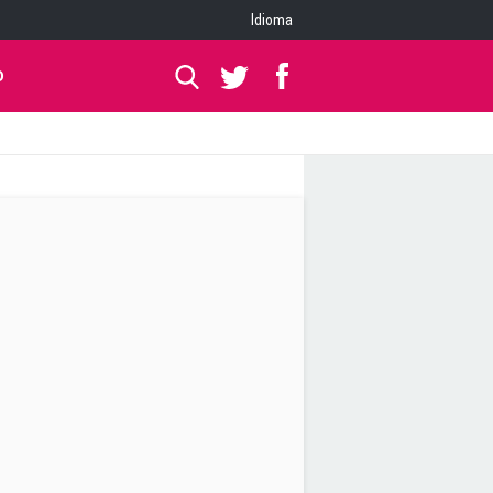
Idioma
O