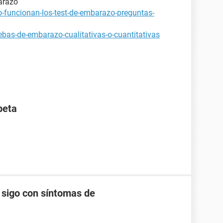
arazo
-funcionan-los-test-de-embarazo-preguntas-
bas-de-embarazo-cualitativas-o-cuantitativas
beta
 sigo con síntomas de