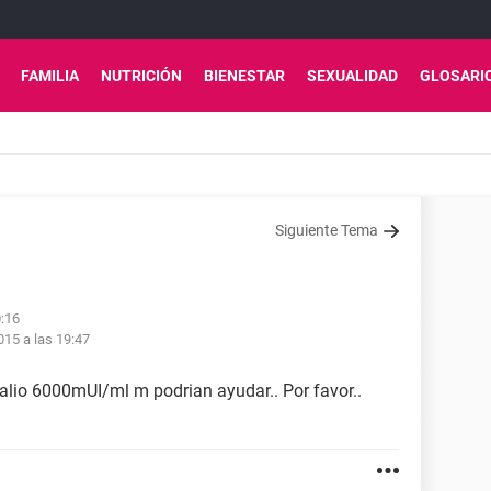
FAMILIA
NUTRICIÓN
BIENESTAR
SEXUALIDAD
GLOSARI
Siguiente Tema
0:16
15 a las 19:47
salio 6000mUI/ml m podrian ayudar.. Por favor..