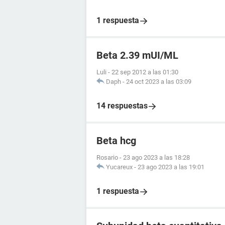
1 respuesta
Beta 2.39 mUI/ML
Luli
-
22 sep 2012 a las 01:30
Daph
-
24 oct 2023 a las 03:09
14 respuestas
Beta hcg
Rosario
-
23 ago 2023 a las 18:28
Yucareux
-
23 ago 2023 a las 19:01
1 respuesta