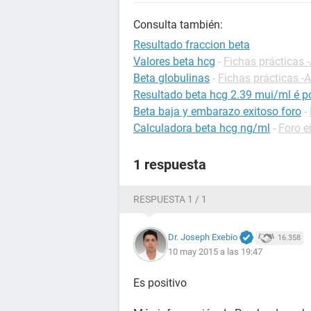
Consulta también:
Resultado fraccion beta
Valores beta hcg
-
Fichas prácticas 
Beta globulinas
-
Fichas prácticas -A
Resultado beta hcg 2.39 mui/ml é po
Beta baja y embarazo exitoso foro
-
Calculadora beta hcg ng/ml
-
Foro 
1 respuesta
RESPUESTA 1 / 1
Dr. Joseph Exebio
16.358
10 may 2015 a las 19:47
Es positivo