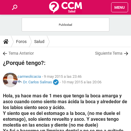
MENU
INICIO
FOROS
Foros
Salud
SALUD
Tema Anterior
Siguiente Tema
¿Porqué tengo?:
FAMILIA
carmeolicacia
- 9 may 2015 a las 23:46
NUTRICIÓN
Dr. Carlos Salinas
-
10 may 2015 a las 20:06
Hola, ya hace mas de 1 mes que tengo la boca amarga y
BIENESTAR
asco cuando como siento mas ácida la boca y alrededor de
los labios siento seco y ácido.
SEXUALIDAD
Y siento que es del estomago a la boca, (no me duele el
estomago), solo siento revuelto y asco. Y aveces tengo
molestia en las encías y diente (no me duele)
GLOSARIO
Ya fui a hacerme un limpieza dental y no se me a quitado