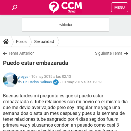
MENU
INICIO
FOROS
Foros
Sexualidad
SALUD
Tema Anterior
Siguiente Tema
Puedo estar embazarada
FAMILIA
greyys
- 10 may 2015 a las 02:13
NUTRICIÓN
Dr. Carlos Salinas
-
10 may 2015 a las 19:59
Buenas tardes mi pregunta es que si puedo estar
BIENESTAR
embazarada si tube relaciones con mi novio en el mismo dia
que me devio aver vajado pero soy irregular me yega una
SEXUALIDAD
semana dos o asta un mes despues y pues a la semana de
tener relaciones tube sangrado por 4 dias segidos fue.mi
primera vez y si.usamos condon an pasado como casi 3
GLOSARIO
semanas y pues e tenido colicos como.si ya me.fuera a