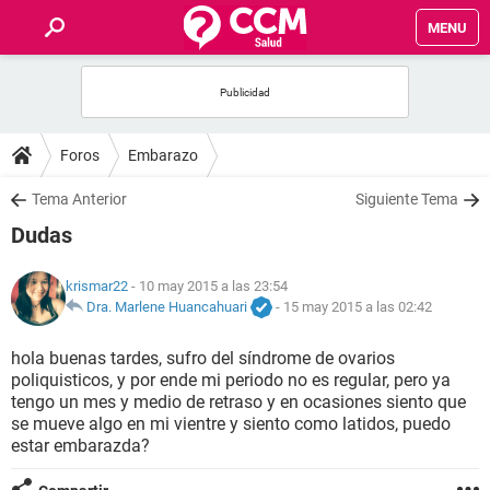
MENU
INICIO
FOROS
Foros
Embarazo
SALUD
Tema Anterior
Siguiente Tema
Dudas
FAMILIA
krismar22
- 10 may 2015 a las 23:54
NUTRICIÓN
Dra. Marlene Huancahuari
-
15 may 2015 a las 02:42
hola buenas tardes, sufro del síndrome de ovarios
BIENESTAR
poliquisticos, y por ende mi periodo no es regular, pero ya
tengo un mes y medio de retraso y en ocasiones siento que
SEXUALIDAD
se mueve algo en mi vientre y siento como latidos, puedo
estar embarazda?
GLOSARIO