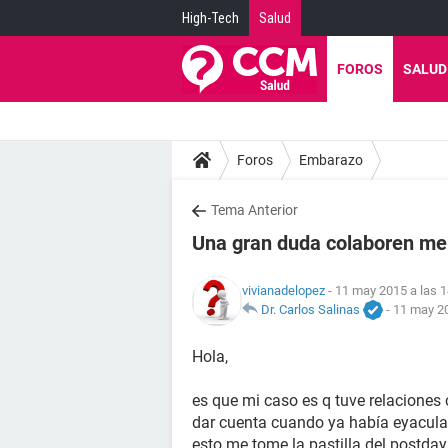
High-Tech
Salud
FOROS
SALUD
Foros
Embarazo
Tema Anterior
Una gran duda colaboren me
vivianadelopez
- 11 may 2015 a las 1
Dr. Carlos Salinas
-
11 may 20
Hola,
es que mi caso es q tuve relaciones
dar cuenta cuando ya había eyacula
esto me tome la pastilla del postda