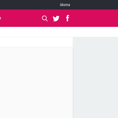
Idioma
O