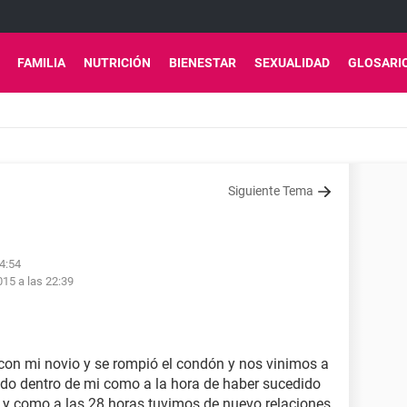
FAMILIA
NUTRICIÓN
BIENESTAR
SEXUALIDAD
GLOSARI
Siguiente Tema
4:54
15 a las 22:39
 con mi novio y se rompió el condón y nos vinimos a
do dentro de mi como a la hora de haber sucedido
y y como a las 28 horas tuvimos de nuevo relaciones