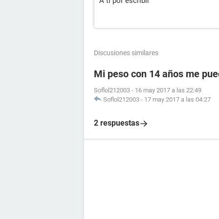
A ti por escribir
Discusiones similares
Mi peso con 14 años me pue
Soflol212003
-
16 may 2017 a las 22:49
Soflol212003
-
17 may 2017 a las 04:27
2 respuestas