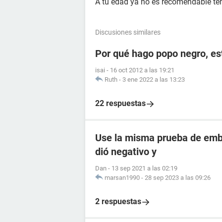
A tu edad ya no es recomendable ten
Discusiones similares
Por qué hago popo negro, e
isai
-
16 oct 2012 a las 19:21
Ruth
-
3 ene 2022 a las 13:23
22 respuestas
Use la misma prueba de emba
dió negativo y
Dan
-
13 sep 2021 a las 02:19
marsan1990
-
28 sep 2023 a las 09:26
2 respuestas