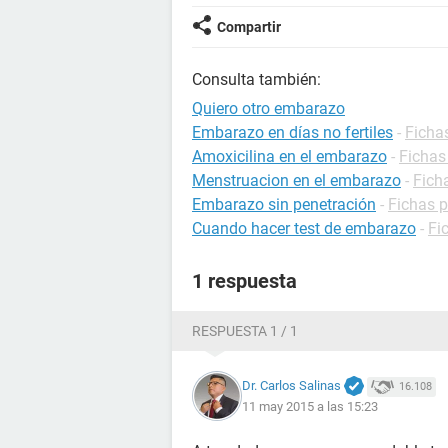
Compartir
Consulta también:
Quiero otro embarazo
Embarazo en días no fertiles
-
Ficha
Amoxicilina en el embarazo
-
Fichas
Menstruacion en el embarazo
-
Fich
Embarazo sin penetración
-
Fichas 
Cuando hacer test de embarazo
-
Fi
1 respuesta
RESPUESTA 1 / 1
Dr. Carlos Salinas
16.108
11 may 2015 a las 15:23