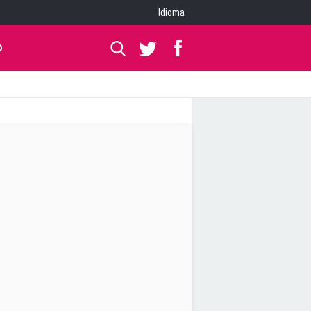
Idioma
O