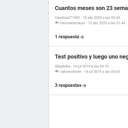
Cuantos meses son 23 sema
Carolina271992
-
10 abr 2020 a las 00:43
Hermanamayor
-
10 abr 2020 a las 01:44
1 respuesta
Test positivo y luego uno ne
Alejabdra
-
14 jul 2019 a las 04:10
valorandome
-
14 jul 2019 a las 04:53
3 respuestas