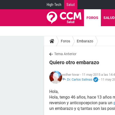
High-Tech
Salud
FOROS
SALUD
Foros
Embarazo
Tema Anterior
Quiero otro embarazo
esther tovar
- 11 may 2015 a las 14:
Dr. Carlos Salinas
-
11 may 20
Hola,
Hola, tengo 46 años, hace 13 años 
reversion y anticopcepcion para un
un embarazo y q tantas son las posi