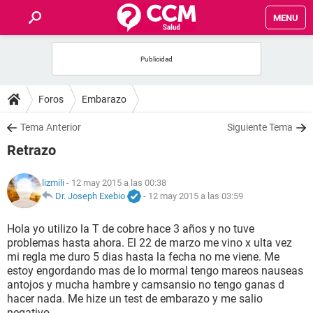
MENU
INICIO
FOROS
Foros
Embarazo
SALUD
Tema Anterior
Siguiente Tema
Retrazo
FAMILIA
lizmili
- 12 may 2015 a las 00:38
NUTRICIÓN
Dr. Joseph Exebio
-
12 may 2015 a las 03:59
Hola yo utilizo la T de cobre hace 3 años y no tuve
BIENESTAR
problemas hasta ahora. El 22 de marzo me vino x ulta vez
mi regla me duro 5 dias hasta la fecha no me viene. Me
SEXUALIDAD
estoy engordando mas de lo mormal tengo mareos nauseas
antojos y mucha hambre y camsansio no tengo ganas d
hacer nada. Me hize un test de embarazo y me salio
GLOSARIO
negativo