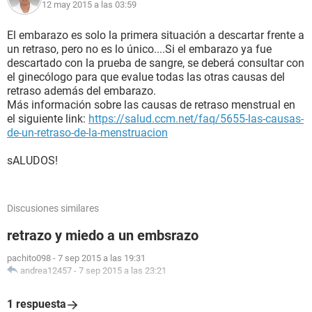
12 may 2015 a las 03:59
El embarazo es solo la primera situación a descartar frente a
un retraso, pero no es lo único....Si el embarazo ya fue
descartado con la prueba de sangre, se deberá consultar con
el ginecólogo para que evalue todas las otras causas del
retraso además del embarazo.
Más información sobre las causas de retraso menstrual en
el siguiente link:
https://salud.ccm.net/faq/5655-las-causas-
de-un-retraso-de-la-menstruacion
sALUDOS!
Discusiones similares
retrazo y miedo a un embsrazo
pachito098
-
7 sep 2015 a las 19:31
andrea12457
-
7 sep 2015 a las 23:21
1 respuesta