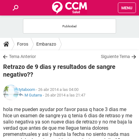
MENU
INICIO
FOROS
Foros
Embarazo
SALUD
Tema Anterior
Siguiente Tema
Retrazo de 9 dias y resultados de sangre
FAMILIA
negativo??
NUTRICIÓN
tytaboom
- 26 abr 2014 a las 04:00
M Gutarra
-
26 abr 2014 a las 21:47
BIENESTAR
hola me pueden ayudar por favor pasa q hace 3 dias me
hice un examen de sangre ya q tenia 6 dias de retraso y me
SEXUALIDAD
salio negativa ya son nueve dias de retrazo y no me baja la
verdad que antes de que me llegue tenia dolores
premenstruales y asi y hasta la fecha no siento nada mas
GLOSARIO