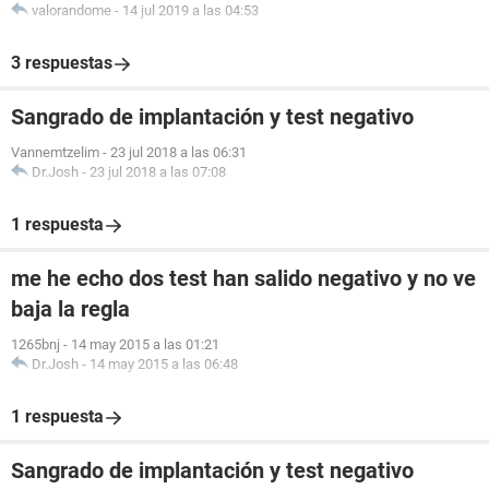
valorandome
-
14 jul 2019 a las 04:53
3 respuestas
Sangrado de implantación y test negativo
Vannemtzelim
-
23 jul 2018 a las 06:31
Dr.Josh
-
23 jul 2018 a las 07:08
1 respuesta
me he echo dos test han salido negativo y no ve
baja la regla
1265bnj
-
14 may 2015 a las 01:21
Dr.Josh
-
14 may 2015 a las 06:48
1 respuesta
Sangrado de implantación y test negativo