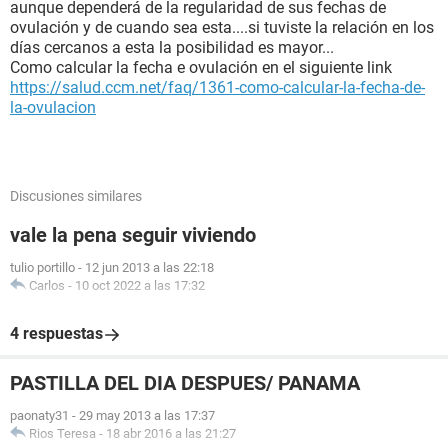
aunque dependerá de la regularidad de sus fechas de
ovulación y de cuando sea esta....si tuviste la relación en los
días cercanos a esta la posibilidad es mayor...
Como calcular la fecha e ovulación en el siguiente link
https://salud.ccm.net/faq/1361-como-calcular-la-fecha-de-
la-ovulacion
Discusiones similares
vale la pena seguir viviendo
tulio portillo
-
12 jun 2013 a las 22:18
Carlos
-
10 oct 2022 a las 17:32
4 respuestas
PASTILLA DEL DIA DESPUES/ PANAMA
paonaty31
-
29 may 2013 a las 17:37
Rios Teresa
-
18 abr 2016 a las 21:27