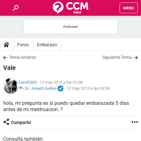
MENU
INICIO
FOROS
Foros
Embarazo
SALUD
Tema Anterior
Siguiente Tema
Vale
FAMILIA
karol2305
- 12 may 2015 a las 01:08
NUTRICIÓN
Dr. Joseph Exebio
-
12 may 2015 a las 03:56
hola, mi pregunta es si puedo quedar embarazada 5 días
BIENESTAR
antes de mi mestruacion..?
SEXUALIDAD
Compartir
GLOSARIO
Consulta también: