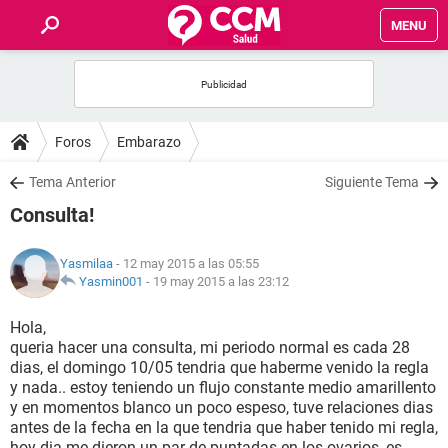
MENU
INICIO
FOROS
Foros
Embarazo
SALUD
Tema Anterior
Siguiente Tema
Consulta!
FAMILIA
Yasmilaa
- 12 may 2015 a las 05:55
NUTRICIÓN
Yasmin001
-
19 may 2015 a las 23:12
Hola,
BIENESTAR
queria hacer una consulta, mi periodo normal es cada 28
dias, el domingo 10/05 tendria que haberme venido la regla
SEXUALIDAD
y nada.. estoy teniendo un flujo constante medio amarillento
y en momentos blanco un poco espeso, tuve relaciones dias
antes de la fecha en la que tendria que haber tenido mi regla,
GLOSARIO
hoy dia me dieron un par de puntadas en los ovarios, es