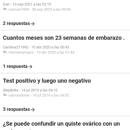
Dan
-
13 sep 2021 a las 02:19
marsan1990
-
28 sep 2023 a las 09:26
2 respuestas
Cuantos meses son 23 semanas de embarazo .
Carolina271992
-
10 abr 2020 a las 00:43
Hermanamayor
-
10 abr 2020 a las 01:44
1 respuesta
Test positivo y luego uno negativo
Alejabdra
-
14 jul 2019 a las 04:10
valorandome
-
14 jul 2019 a las 04:53
3 respuestas
¿Se puede confundir un quiste ovárico con un