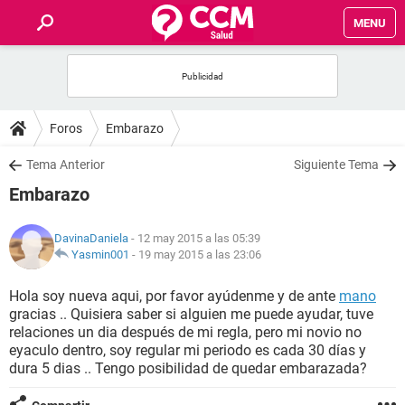
MENU
INICIO
FOROS
Foros
Embarazo
SALUD
Tema Anterior
Siguiente Tema
Embarazo
FAMILIA
DavinaDaniela
- 12 may 2015 a las 05:39
NUTRICIÓN
Yasmin001
-
19 may 2015 a las 23:06
Hola soy nueva aqui, por favor ayúdenme y de ante
mano
BIENESTAR
gracias .. Quisiera saber si alguien me puede ayudar, tuve
relaciones un dia después de mi regla, pero mi novio no
SEXUALIDAD
eyaculo dentro, soy regular mi periodo es cada 30 días y
dura 5 dias .. Tengo posibilidad de quedar embarazada?
GLOSARIO