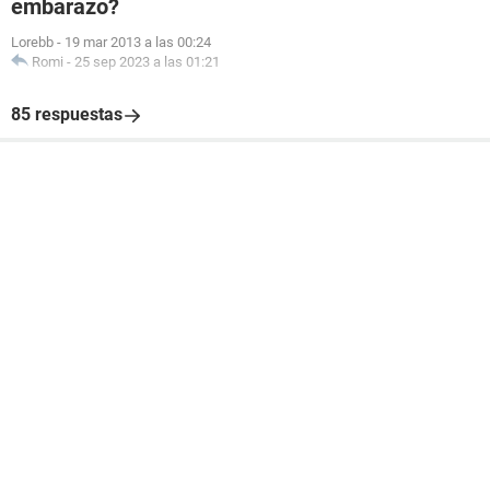
embarazo?
Lorebb
-
19 mar 2013 a las 00:24
Romi
-
25 sep 2023 a las 01:21
85 respuestas