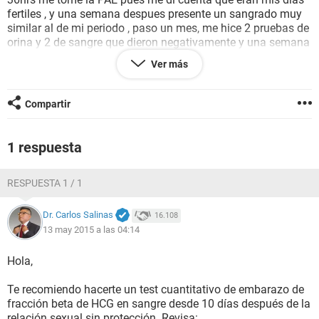
fertiles , y una semana despues presente un sangrado muy
similar al de mi periodo , paso un mes, me hice 2 pruebas de
orina y 2 de sangre que dieron negativamente y una semana
después tuve (no se si se pueda considerar asi ) mi periodo
Ver más
contando desde el sangrado anterior, ya fui al medico, he
seguido el tratamiento , ya me bajo , pero en menor cantidad
y de un color distinto , Qué me sucede, aun hay posibilidad
Compartir
de embarazo? Ya es psicológico?
1 respuesta
RESPUESTA 1 / 1
Dr. Carlos Salinas
16.108
13 may 2015 a las 04:14
Hola,
Te recomiendo hacerte un test cuantitativo de embarazo de
fracción beta de HCG en sangre desde 10 días después de la
relación sexual sin protección. Revisa: