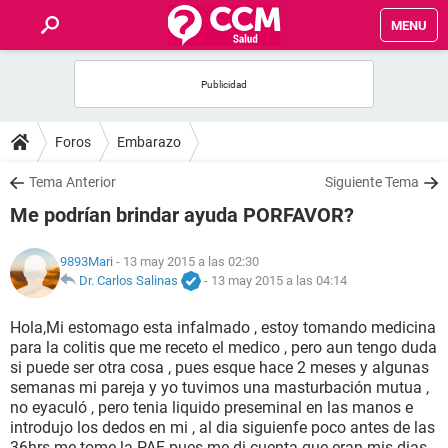
MENU
INICIO
FOROS
Foros
Embarazo
SALUD
Tema Anterior
Siguiente Tema
Me podrían brindar ayuda PORFAVOR?
FAMILIA
9893Mari
- 13 may 2015 a las 02:30
NUTRICIÓN
Dr. Carlos Salinas
-
13 may 2015 a las 04:14
Hola,Mi estomago esta infalmado , estoy tomando medicina
BIENESTAR
para la colitis que me receto el medico , pero aun tengo duda
si puede ser otra cosa , pues esque hace 2 meses y algunas
SEXUALIDAD
semanas mi pareja y yo tuvimos una masturbación mutua ,
no eyaculó , pero tenia liquido preseminal en las manos e
introdujo los dedos en mi , al dia siguienfe poco antes de las
GLOSARIO
36hrs me tome la PAE pues me di cuenta que eran mis dias