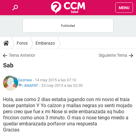
MENU
INICIO
FOROS
Foros
Embarazo
SALUD
Tema Anterior
Siguiente Tema
Sab
FAMILIA
Eezmee
- 14 may 2015 a las 07:10
NUTRICIÓN
ANAPAT
-
23 may 2015 a las 02:30
Hola, ase como 2 dias estaba jugando con mi novio el traia
BIENESTAR
boxer pantalon Y Yo calzon y mallas negras yo senti mojado
pero creo que fue x mi Nose si este embarazada xq hubo
SEXUALIDAD
friccion como unos 3 minuto. O mas o nose tengo miedo a
quedar embarazada porfavor una respuesta
Gracias
GLOSARIO