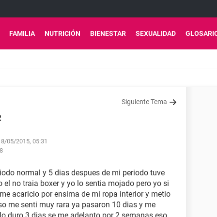
FAMILIA
NUTRICIÓN
BIENESTAR
SEXUALIDAD
GLOSARI
Siguiente Tema
R
18/05/2015, 05:31
38
iodo normal y 5 dias despues de mi periodo tuve
 el no traia boxer y yo lo sentia mojado pero yo si
 me acaricio por ensima de mi ropa interior y metio
so me senti muy rara ya pasaron 10 dias y me
solo duro 3 dias se me adelanto por 2 semanas eso