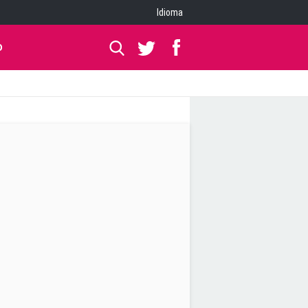
Idioma
O