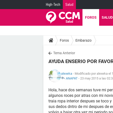
High-Tech
Salud
FOROS
SALUD
Foros
Embarazo
Tema Anterior
AYUDA ENSERIO POR FAVO
alexeka
- Modificado por alexeka el 
ANAPAT
-
23 may 2015 a las 02:
Hola, hace dos semanas tuve mi per
algunos roces por atras con mi novio
traia ropa interior despues se toco y
sus dedos dntro de mi despues de e
volvio a bajar otra vez mi periodo 