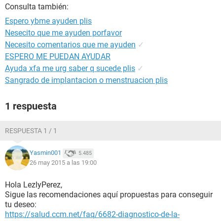
Consulta también:
Espero ybme ayuden plis
Nesecito que me ayuden porfavor
Necesito comentarios que me ayuden
✓
ESPERO ME PUEDAN AYUDAR
Ayuda xfa me urg saber q sucede plis
✓
Sangrado de implantacion o menstruacion plis
1 respuesta
RESPUESTA 1 / 1
Yasmin001
5.485
26 may 2015 a las 19:00
Hola LezlyPerez,
Sigue las recomendaciones aquí propuestas para conseguir
tu deseo:
https://salud.ccm.net/faq/6682-diagnostico-de-la-