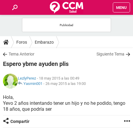
MENU
INICIO
FOROS
Foros
Embarazo
SALUD
Tema Anterior
Siguiente Tema
Espero ybme ayuden plis
FAMILIA
LezlyPerez
- 18 may 2015 a las 00:49
NUTRICIÓN
Yasmin001
-
26 may 2015 a las 19:00
Hola,
BIENESTAR
Yevo 2 años intentando tener un hijo y no he podido, tengo
18 años, que podría ser
SEXUALIDAD
Compartir
GLOSARIO