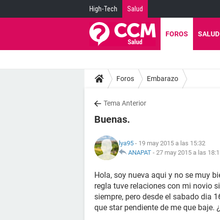
High-Tech
Salud
FOROS
SALUD
Foros
Embarazo
Tema Anterior
Buenas.
lya95
- 19 may 2015 a las 15:32
ANAPAT
-
27 may 2015 a las 18:
Hola, soy nueva aqui y no se muy bi
regla tuve relaciones con mi novio 
siempre, pero desde el sabado dia 16
que star pendiente de me que baje. 