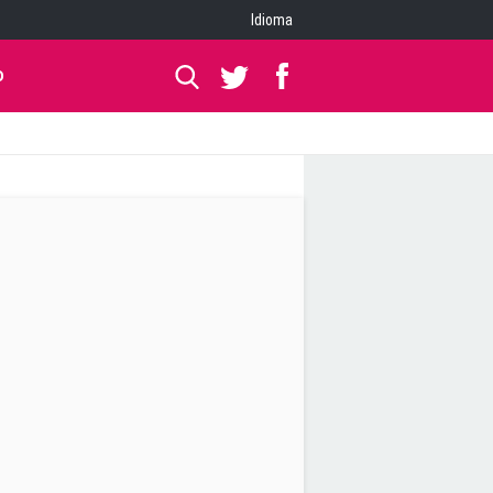
Idioma
O