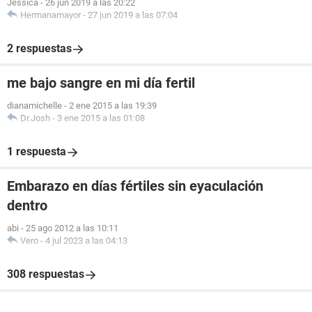
Jessica
-
26 jun 2019 a las 20:22
Hermanamayor
-
27 jun 2019 a las 07:04
2 respuestas
me bajo sangre en mi día fertil
dianamichelle
-
2 ene 2015 a las 19:39
Dr.Josh
-
3 ene 2015 a las 01:08
1 respuesta
Embarazo en días fértiles sin eyaculación
dentro
abi
-
25 ago 2012 a las 10:11
Vero
-
4 jul 2023 a las 04:13
308 respuestas