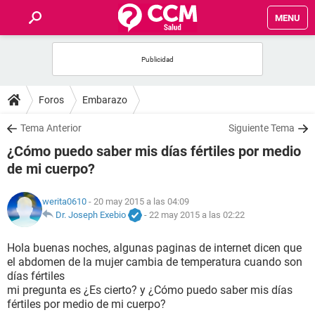
MENU
INICIO
FOROS
Foros
Embarazo
SALUD
Tema Anterior
Siguiente Tema
¿Cómo puedo saber mis días fértiles por medio
FAMILIA
de mi cuerpo?
NUTRICIÓN
werita0610
- 20 may 2015 a las 04:09
Dr. Joseph Exebio
-
22 may 2015 a las 02:22
BIENESTAR
Hola buenas noches, algunas paginas de internet dicen que
el abdomen de la mujer cambia de temperatura cuando son
SEXUALIDAD
días fértiles
mi pregunta es ¿Es cierto? y ¿Cómo puedo saber mis días
fértiles por medio de mi cuerpo?
GLOSARIO