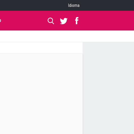
Idioma
O