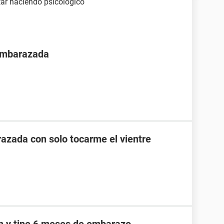
tar haciendo psicológico
 embarazada
zada con solo tocarme el vientre