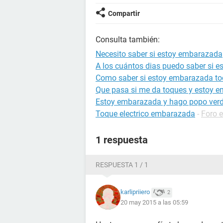
Compartir
Consulta también:
Necesito saber si estoy embarazada
A los cuántos dias puedo saber si 
Como saber si estoy embarazada to
Que pasa si me da toques y estoy 
Estoy embarazada y hago popo ver
Toque electrico embarazada
-
Foro 
1 respuesta
RESPUESTA 1 / 1
karlipriiero
2
20 may 2015 a las 05:59