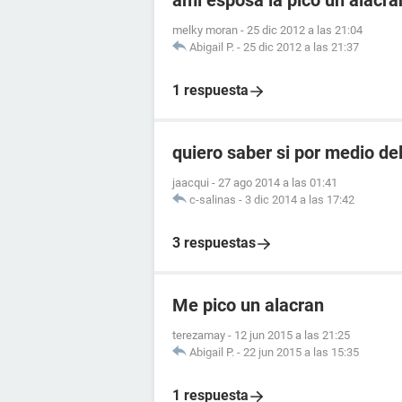
ami esposa la pico un alacr
melky moran
-
25 dic 2012 a las 21:04
Abigail P.
-
25 dic 2012 a las 21:37
1 respuesta
quiero saber si por medio de
jaacqui
-
27 ago 2014 a las 01:41
c-salinas
-
3 dic 2014 a las 17:42
3 respuestas
Me pico un alacran
terezamay
-
12 jun 2015 a las 21:25
Abigail P.
-
22 jun 2015 a las 15:35
1 respuesta