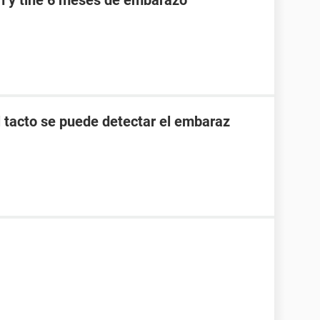
an y tine 6 meses de embarazo
l tacto se puede detectar el embaraz