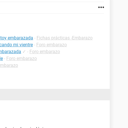
estoy embarazada
-
Fichas prácticas -Embarazo
cando mi vientre
-
Foro embarazo
embarazada
✓
-
Foro embarazo
de
-
Foro embarazo
embarazo