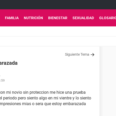
FAMILIA
NUTRICIÓN
BIENESTAR
SEXUALIDAD
GLOSARI
Siguiente Tema
barazada
6
5:59
con mi novio sin proteccion me hice una prueba
 periodo pero siento algo en mi vientre y lo siento
 impresiones mias o sera que estoy embarazada