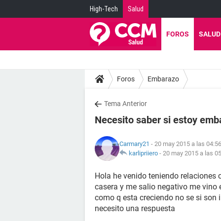
High-Tech
Salud
FOROS
SALUD
Foros
Embarazo
Tema Anterior
Necesito saber si estoy em
Carmary21
- 20 may 2015 a las 04:5
karlipriiero
-
20 may 2015 a las 0
Hola he venido teniendo relaciones 
casera y me salio negativo me vino el
como q esta creciendo no se si son
necesito una respuesta