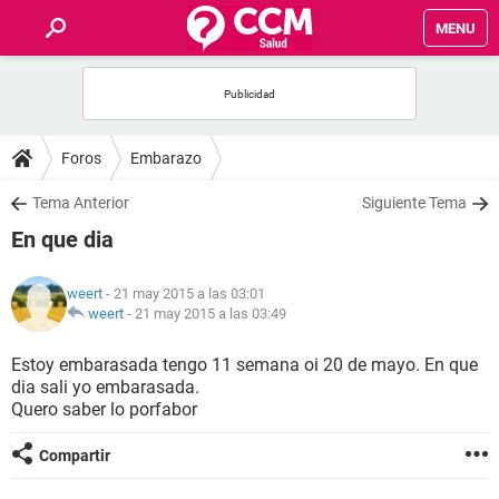
MENU
INICIO
FOROS
Foros
Embarazo
SALUD
Tema Anterior
Siguiente Tema
En que dia
FAMILIA
weert
- 21 may 2015 a las 03:01
NUTRICIÓN
weert
-
21 may 2015 a las 03:49
Estoy embarasada tengo 11 semana oi 20 de mayo. En que
BIENESTAR
dia sali yo embarasada.
Quero saber lo porfabor
SEXUALIDAD
Compartir
GLOSARIO