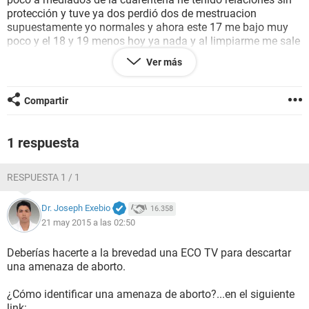
protección y tuve ya dos perdió dos de mestruacion
supuestamente yo normales y ahora este 17 me bajo muy
poco y el 18 y 19 menos hoy ya nada y al limpiarme me sale
agua sangre y me hice un test de embarazo y me salió una
Ver más
raya muy marcada y dije negativo pero al minuto mas o
menos se marcó la otra línea pero mas rosada y hoy me hice
unos exámenes de sangre y me salió negativo zona gris
Compartir
pero me dieron como una sentía que la calcularon con suero
de la sangre y dice lo mismo una raya mas Maracada y otra
casi nose ve que significa que hago ?...
1 respuesta
RESPUESTA 1 / 1
Dr. Joseph Exebio
16.358
21 may 2015 a las 02:50
Deberías hacerte a la brevedad una ECO TV para descartar
una amenaza de aborto.
¿Cómo identificar una amenaza de aborto?...en el siguiente
link: