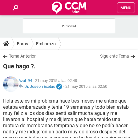
MENU
INICIO
FOROS
Foros
Embarazo
SALUD
Tema Anterior
Siguiente Tema
Que hago ?.
FAMILIA
Azul_94
- 21 may 2015 a las 02:48
NUTRICIÓN
Dr. Joseph Exebio
-
21 may 2015 a las 02:50
Hola este es mi problema hace tres meses me entere que
BIENESTAR
estaba embarazada y tenía 19 semanas y todo bien estab
muy feliz a los dos días sentí salir mucha agua y me
SEXUALIDAD
llevaron al hospital y me dijieron que había tenido una
ruptura de membranas temprana y que no se podía hacer
nada y me indujeron un parto muy doloroso después del
GLOSARIO
poco a mediados de la cuarentena he tenido relaciones sin