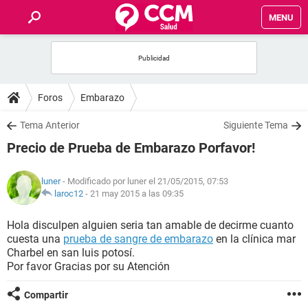
MENU
INICIO
FOROS
Foros
Embarazo
SALUD
Tema Anterior
Siguiente Tema
Precio de Prueba de Embarazo Porfavor!
FAMILIA
luner
- Modificado por luner el 21/05/2015, 07:53
NUTRICIÓN
laroc12
-
21 may 2015 a las 09:35
Hola disculpen alguien seria tan amable de decirme cuanto
BIENESTAR
cuesta una
prueba de sangre de embarazo
en la clínica mar
Charbel en san luis potosí.
SEXUALIDAD
Por favor Gracias por su Atención
Compartir
GLOSARIO