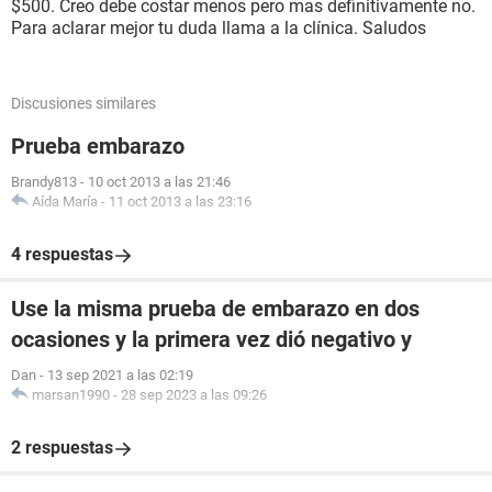
$500. Creo debe costar menos pero mas definitivamente no.
Para aclarar mejor tu duda llama a la clínica. Saludos
Discusiones similares
Prueba embarazo
Brandy813
-
10 oct 2013 a las 21:46
Aída María
-
11 oct 2013 a las 23:16
4 respuestas
Use la misma prueba de embarazo en dos
ocasiones y la primera vez dió negativo y
Dan
-
13 sep 2021 a las 02:19
marsan1990
-
28 sep 2023 a las 09:26
2 respuestas