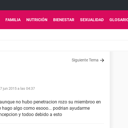
FAMILIA
NUTRICIÓN
BIENESTAR
SEXUALIDAD
GLOSARI
Siguiente Tema
7 jun 2015 a las 04:37
 y aunque no hubo penetracion rozo su miembroo en
ue hago algo como esooo... podrian ayudarme
ncepcion y todoo debido a esto