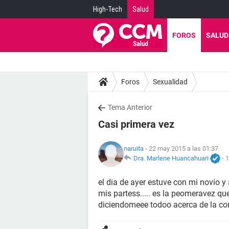
High-Tech
Salud
FOROS
SALUD
Foros
Sexualidad
Tema Anterior
Casi primera vez
naruita
- 22 may 2015 a las 01:37
Dra. Marlene Huancahuari
-
1
el dia de ayer estuve con mi novio
mis partess..... es la peomeravez q
diciendomeee todoo acerca de la co