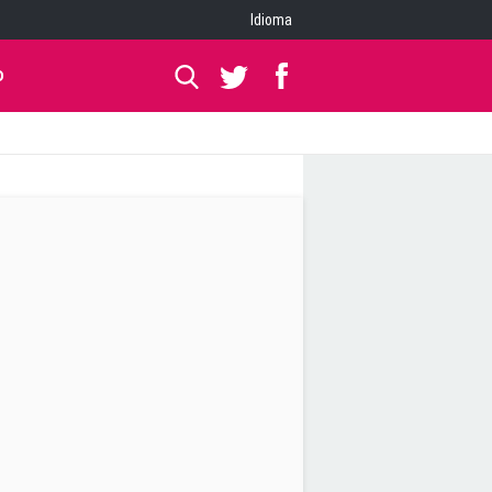
Idioma
O