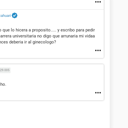
cahuari
e lo hicera a proposito..... y escribo para pedir
carrera universitaria no digo que arrunaria mi vidaa
ces deberia ir al ginecologo?
29.005
cho.