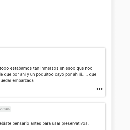
entooo estabamos tan inmersos en esoo que noo
 que por ahi y un poquitoo cayó por ahiiii..... que
o quedar embarzada
29.005
biste pensarlo antes para usar preservativos.