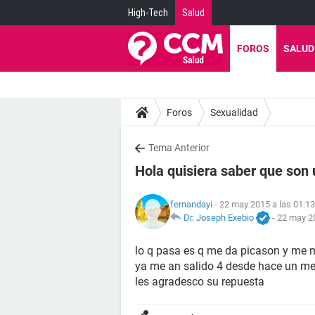
High-Tech
Salud
FOROS
SALUD
Foros
Sexualidad
Tema Anterior
Hola quisiera saber que son
fernandayi
- 22 may 2015 a las 01:13
Dr. Joseph Exebio
-
22 may 20
lo q pasa es q me da picason y me 
ya me an salido 4 desde hace un m
les agradesco su repuesta