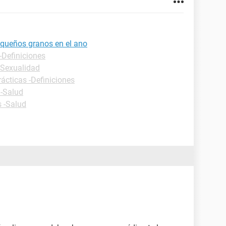
equeños granos en el ano
-Definiciones
- Sexualidad
rácticas -Definiciones
 -Salud
s -Salud