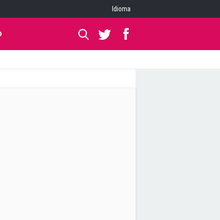
Idioma
O