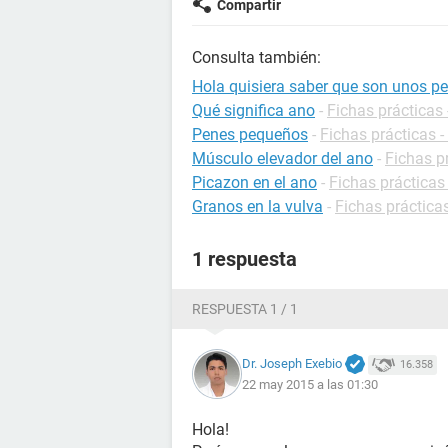
Compartir
Consulta también:
Hola quisiera saber que son unos p
Qué significa ano
-
Fichas prácticas 
Penes pequeños
-
Fichas prácticas 
Músculo elevador del ano
-
Fichas p
Picazon en el ano
-
Fichas prácticas
Granos en la vulva
-
Fichas práctica
1 respuesta
RESPUESTA 1 / 1
Dr. Joseph Exebio
16.358
22 may 2015 a las 01:30
Hola!