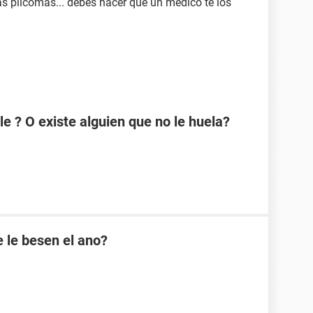
zás plicomas... debes hacer que un médico te los
e ? O existe alguien que no le huela?
 le besen el ano?