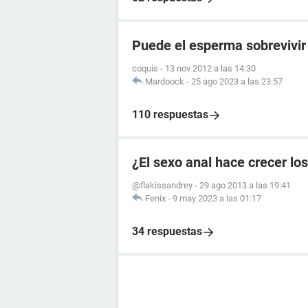
Puede el esperma sobrevivir e
coquis
-
13 nov 2012 a las 14:30
Mardoock
-
25 ago 2023 a las 23:57
110 respuestas
¿El sexo anal hace crecer lo
@flakissandrey
-
29 ago 2013 a las 19:41
Fenix
-
9 may 2023 a las 01:17
34 respuestas