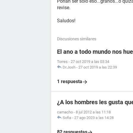
Porían ser solo eso...granos...o qui
revise.
Saludos!
Discusiones similares
El ano a todo mundo nos huel
Torres
-
27 oct 2019 a las 03:34
Dr.Josh
-
27 oct 2019 a las 22:39
1 respuesta
¿A los hombres les gusta que
camacho
-
8 jul 2012 a las 11:18
Sofia
-
27 ago 2023 a las 14:28
82 respuestas