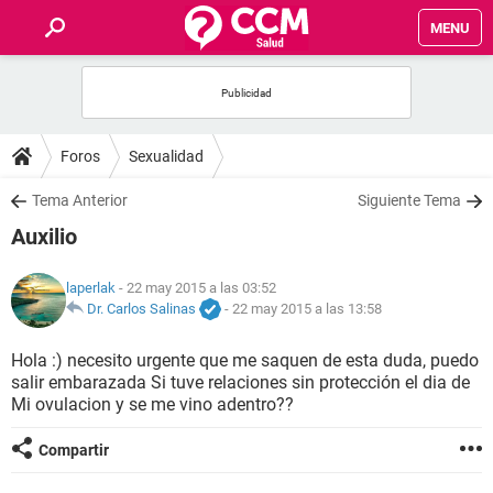
MENU
INICIO
FOROS
Foros
Sexualidad
SALUD
Tema Anterior
Siguiente Tema
Auxilio
FAMILIA
laperlak
- 22 may 2015 a las 03:52
NUTRICIÓN
Dr. Carlos Salinas
-
22 may 2015 a las 13:58
Hola :) necesito urgente que me saquen de esta duda, puedo
BIENESTAR
salir embarazada Si tuve relaciones sin protección el dia de
Mi ovulacion y se me vino adentro??
SEXUALIDAD
Compartir
GLOSARIO