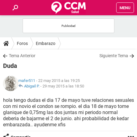
MENU
INICIO
FOROS
Foros
Embarazo
SALUD
Tema Anterior
Siguiente Tema
Duda
FAMILIA
mafer511
- 22 may 2015 a las 19:25
NUTRICIÓN
Abigail P.
-
29 may 2015 a las 18:50
hola tengo dudas el dia 17 de mayo tuve relaciones sexuales
BIENESTAR
con mi novio el condon se rompio. el dia 18 de mayo tome
glanique de 0,75mg las dos juntas mi periodo normal
SEXUALIDAD
deberia de bajarme el 2 de junio. ahi probabilidad de kedar
embarazada.. ayudenme xfis
GLOSARIO