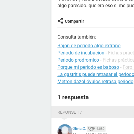
algo parecido. que era eso si me pue
Compartir
Consulta también:
Bajon de periodo algo extraño
Periodo de incubacion
-
Fichas práct
Periodo prodromico
-
Fichas práctic
Porque mi periodo es baboso
-
Foro 
La gastritis puede retrasar el period
Metronidazol óvulos retrasa periodo
1 respuesta
RÉPONSE 1 / 1
Olivia.O.
4.080