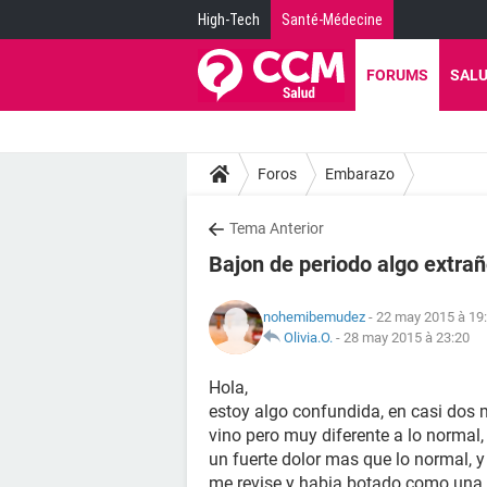
High-Tech
Santé-Médecine
FORUMS
SAL
Foros
Embarazo
Tema Anterior
Bajon de periodo algo extra
nohemibemudez
- 22 may 2015 à 19
Olivia.O.
-
28 may 2015 à 23:20
Hola,
estoy algo confundida, en casi dos 
vino pero muy diferente a lo normal, 
un fuerte dolor mas que lo normal, y
me revise y habia botado como una b