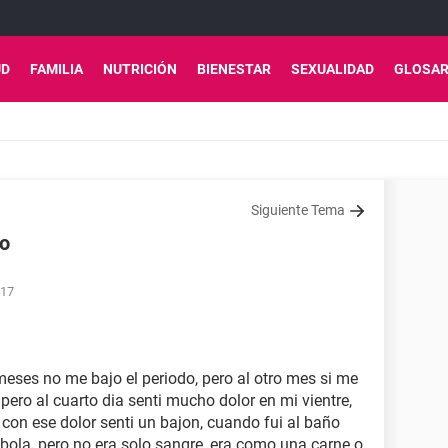
UD
FAMILIA
NUTRICIÓN
BIENESTAR
SEXUALIDAD
GLOSAR
Siguiente Tema
ño
:17
meses no me bajo el periodo, pero al otro mes si me
pero al cuarto dia senti mucho dolor en mi vientre,
 con ese dolor senti un bajon, cuando fui al baño
ola, pero no era solo sangre, era como una carne o