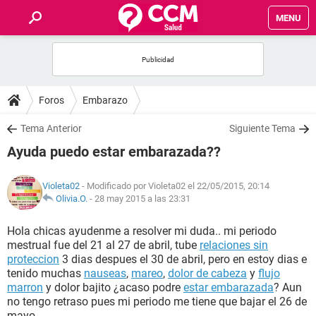
MENU
INICIO
FOROS
Foros
Embarazo
SALUD
Tema Anterior
Siguiente Tema
Ayuda puedo estar embarazada??
FAMILIA
Violeta02
- Modificado por Violeta02 el 22/05/2015, 20:14
NUTRICIÓN
Olivia.O.
-
28 may 2015 a las 23:31
Hola chicas ayudenme a resolver mi duda.. mi periodo
BIENESTAR
mestrual fue del 21 al 27 de abril, tube
relaciones sin
proteccion
3 dias despues el 30 de abril, pero en estoy dias e
SEXUALIDAD
tenido muchas
nauseas
,
mareo
,
dolor de cabeza
y
flujo
marron
y dolor bajito ¿acaso podre
estar embarazada
? Aun
no tengo retraso pues mi periodo me tiene que bajar el 26 de
GLOSARIO
mayo..