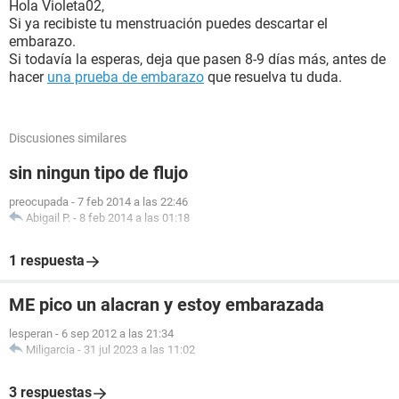
Hola Violeta02,
Si ya recibiste tu menstruación puedes descartar el
embarazo.
Si todavía la esperas, deja que pasen 8-9 días más, antes de
hacer
una prueba de embarazo
que resuelva tu duda.
Discusiones similares
sin ningun tipo de flujo
preocupada
-
7 feb 2014 a las 22:46
Abigail P.
-
8 feb 2014 a las 01:18
1 respuesta
ME pico un alacran y estoy embarazada
lesperan
-
6 sep 2012 a las 21:34
Miligarcia
-
31 jul 2023 a las 11:02
3 respuestas