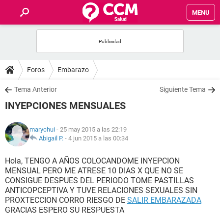
MENU
INICIO
FOROS
Foros
Embarazo
SALUD
Tema Anterior
Siguiente Tema
INYEPCIONES MENSUALES
FAMILIA
marychui
- 25 may 2015 a las 22:19
NUTRICIÓN
Abigail P.
-
4 jun 2015 a las 00:34
Hola, TENGO A AÑOS COLOCANDOME INYEPCION
BIENESTAR
MENSUAL PERO ME ATRESE 10 DIAS X QUE NO SE
CONSIGUE DESPUES DEL PERIODO TOME PASTILLAS
SEXUALIDAD
ANTICOPCEPTIVA Y TUVE RELACIONES SEXUALES SIN
PROXTECCION CORRO RIESGO DE
SALIR EMBARAZADA
GRACIAS ESPERO SU RESPUESTA
GLOSARIO