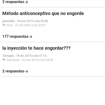
2 respuestas
Método anticonceptivo que no engorde
giannella
-
18 ene 2013 a las 03:58
Gise
-
27 abr 2023 a las 23:07
177 respuestas
la inyección te hace engordar???
Tamapia
-
18 dic 2015 a las 07:15
luimarvas
-
22 ene 2016 a las 04:53
2 respuestas