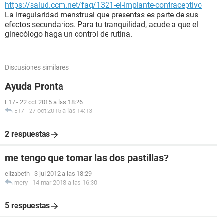
https://salud.ccm.net/faq/1321-el-implante-contraceptivo
La irregularidad menstrual que presentas es parte de sus
efectos secundarios. Para tu tranquilidad, acude a que el
ginecólogo haga un control de rutina.
Discusiones similares
Ayuda Pronta
E17
-
22 oct 2015 a las 18:26
E17
-
27 oct 2015 a las 14:13
2 respuestas
me tengo que tomar las dos pastillas?
elizabeth
-
3 jul 2012 a las 18:29
mery
-
14 mar 2018 a las 16:30
5 respuestas