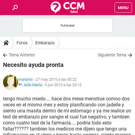
MENU
INICIO
FOROS
Foros
Embarazo
SALUD
Tema Anterior
Siguiente Tema
Necesito ayuda pronta
FAMILIA
marianiii
- 27 may 2015 a las 00:22
NUTRICIÓN
Aída María
-
5 jun 2015 a las 20:12
tengo mucho miedo.... hace dos mese menstrue comoo dos
BIENESTAR
veces en el mismo mes y estoy planificando con jadelle y
siento una masita dentro de mi estomago y ya me realice un
SEXUALIDAD
test de embarazo por sangre el cual fue negativo, y tambien
como cuatro test de la farmacia.... podria todo esto
fallar?????? tambien los medicos me dijero que tengo una
GLOSARIO
inflamacion en el utero y tengo hasta anemia, siento mareos