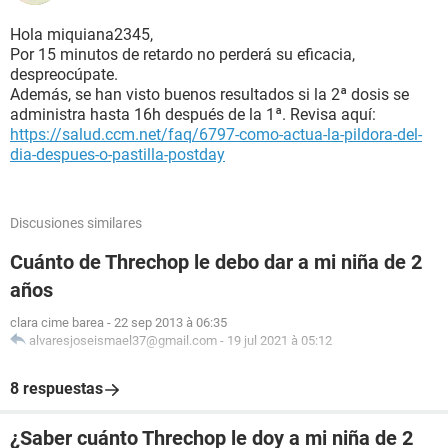
Hola miquiana2345,
Por 15 minutos de retardo no perderá su eficacia,
despreocúpate.
Además, se han visto buenos resultados si la 2ª dosis se
administra hasta 16h después de la 1ª. Revisa aquí:
https://salud.ccm.net/faq/6797-como-actua-la-pildora-del-
dia-despues-o-pastilla-postday
Discusiones similares
Cuánto de Threchop le debo dar a mi niña de 2
años
clara cime barea
-
22 sep 2013 à 06:35
alvaresjoseismael37@gmail.com
-
19 jul 2021 à 05:12
8 respuestas
¿Saber cuánto Threchop le doy a mi niña de 2