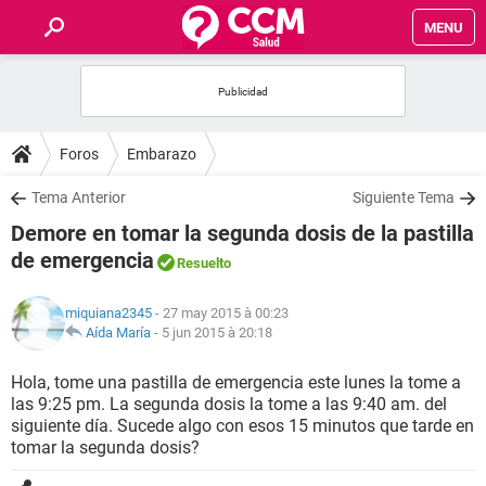
MENU
INICIO
FORUMS
Foros
Embarazo
SALUD
Tema Anterior
Siguiente Tema
Demore en tomar la segunda dosis de la pastilla
FAMILIA
de emergencia
Resuelto
NUTRICIÓN
miquiana2345
- 27 may 2015 à 00:23
Aída María
-
5 jun 2015 à 20:18
BIENESTAR
Hola, tome una pastilla de emergencia este lunes la tome a
las 9:25 pm. La segunda dosis la tome a las 9:40 am. del
SEXUALIDAD
siguiente día. Sucede algo con esos 15 minutos que tarde en
tomar la segunda dosis?
GLOSARIO