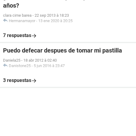
años?
clara cime barea
-
22 sep 2013 à 18:23
Hermanamayor
-
13 ene 2020 à 20:25
7 respuestas
Puedo defecar despues de tomar mi pastilla
Daniela25
-
18 abr 2012 à 02:40
Danistone25
-
5 jun 2016 à 23:47
3 respuestas