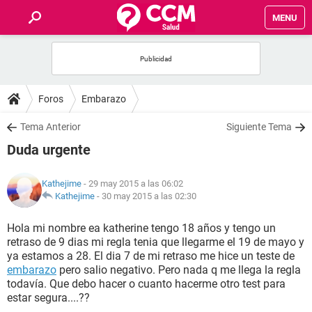
MENU
INICIO
FOROS
Foros
Embarazo
SALUD
Tema Anterior
Siguiente Tema
Duda urgente
FAMILIA
Kathejime
- 29 may 2015 a las 06:02
NUTRICIÓN
Kathejime
-
30 may 2015 a las 02:30
Hola mi nombre ea katherine tengo 18 años y tengo un
BIENESTAR
retraso de 9 dias mi regla tenia que llegarme el 19 de mayo y
ya estamos a 28. El dia 7 de mi retraso me hice un teste de
SEXUALIDAD
embarazo
pero salio negativo. Pero nada q me llega la regla
todavía. Que debo hacer o cuanto hacerme otro test para
estar segura....??
GLOSARIO