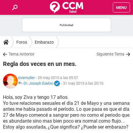
MENU
INICIO
FOROS
Foros
Embarazo
SALUD
Tema Anterior
Siguiente Tema
Regla dos veces en un mes.
FAMILIA
zivamuller
- 29 may 2015 a las 05:57
NUTRICIÓN
Dr. Joseph Exebio
-
31 may 2015 a las 20:16
Hola, soy Ziva y tengo 17 años.
BIENESTAR
Yo tuve relaciones sexuales el día 21 de Mayo y una semana
antes me había pasado el período. Lo que pasa es que el día
SEXUALIDAD
27 de Mayo comencé a sangrar pero no como el periodo que
es abundante sino mas bien poco era normal como flujo. .
Estoy algo asustada, ¿Que significa? ¿Puede ser embarazo?
GLOSARIO