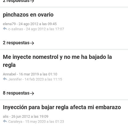
2 respuestas
pinchazos en ovario
elena79
-
24 ago 2012 a las 09:45
c-salinas
-
24 ago 2012 a las 17:07
2 respuestas
Me inyecte nomestrol y no me ha bajado la
regla
Annabel
-
16 mar 2019 a las 01:10
Jennifer
-
14 feb 2023 a las 11:15
8 respuestas
Inyección para bajar regla afecta mi embarazo
alis
-
26 jun 2012 a las 19:09
Caraleya
-
15 may 2020 a las 01:23