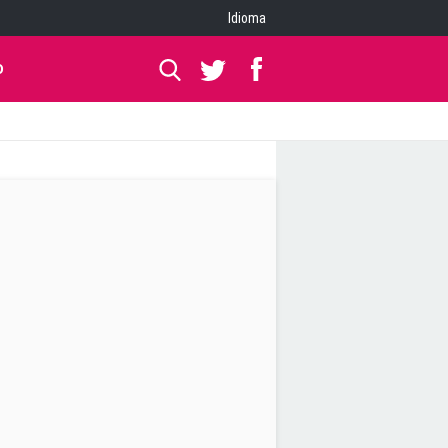
Idioma
O