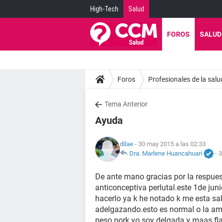
High-Tech
Salud
FOROS
SALUD
Foros
Profesionales de la salu
Tema Anterior
Ayuda
dilae
- 30 may 2015 a las 02:33
Dra. Marlene Huancahuari
-
3
De ante mano gracias por la respue
anticonceptiva perlutal.este 1de jun
hacerlo ya k he notado k me esta sa
adelgazando.esto es normal o la amp
peso pork yo soy delgada y maas fl