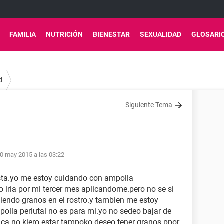
FAMILIA
NUTRICIÓN
BIENESTAR
SEXUALIDAD
GLOSARI
d
Siguiente Tema
0 may 2015 a las 03:22
sta.yo me estoy cuidando con ampolla
io iria por mi tercer mes aplicandome.pero no se si
liendo granos en el rostro.y tambien me estoy
olla perlutal no es para mi.yo no sedeo bajar de
aca no kiero estar tampoko deseo tener granos.ppor