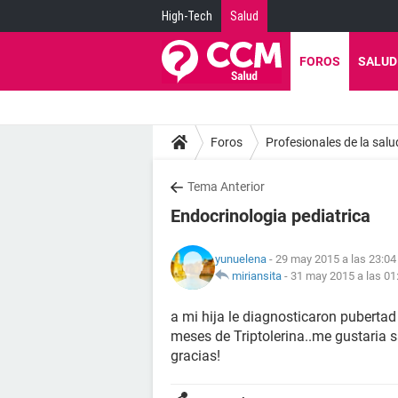
High-Tech
Salud
FOROS
SALUD
Foros
Profesionales de la salu
Tema Anterior
Endocrinologia pediatrica
yunuelena
- 29 may 2015 a las 23:04
miriansita
-
31 may 2015 a las 01
a mi hija le diagnosticaron puberta
meses de Triptolerina..me gustaria s
gracias!