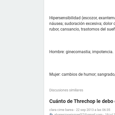
Hipersensibilidad (escozor, exantema
náusea; sudoración excesiva; dolor de
rubor, cansancio, trastornos del sueño
Hombre: ginecomastia; impotencia.
Mujer: cambios de humor; sangrado
Discusiones similares
Cuánto de Threchop le debo 
clara cime barea
-
22 sep 2013 a las 06:35
alvaresjoseismael37@gmail.com
-
19 jul 