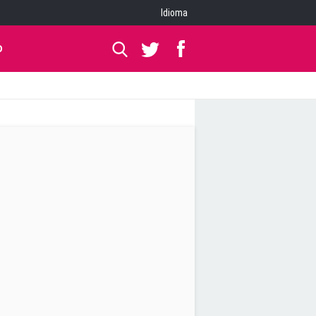
Idioma
O