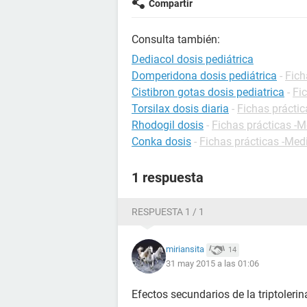
Compartir
Consulta también:
Dediacol dosis pediátrica
Domperidona dosis pediátrica
-
Fich
Cistibron gotas dosis pediatrica
-
Fi
Torsilax dosis diaria
-
Fichas prácti
Rhodogil dosis
-
Fichas prácticas -
Conka dosis
-
Fichas prácticas -Me
1 respuesta
RESPUESTA 1 / 1
miriansita
14
31 may 2015 a las 01:06
Efectos secundarios de la triptolerin