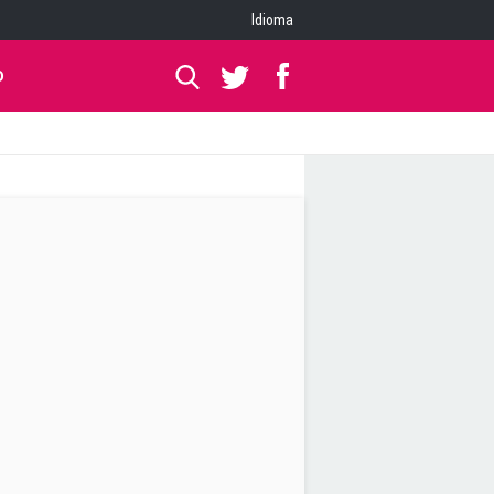
Idioma
O