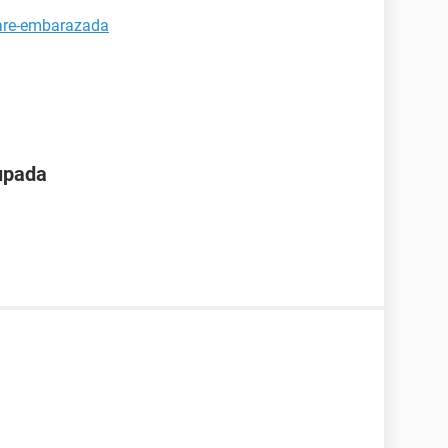
tare-embarazada
upada