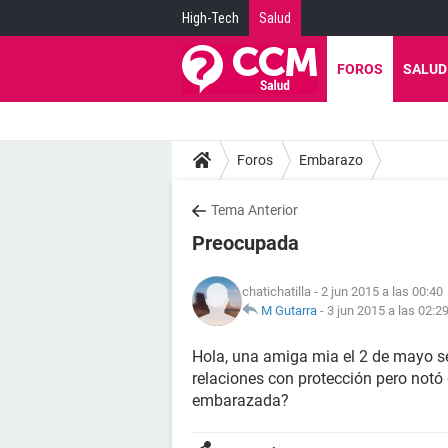
High-Tech
Salud
FOROS
SALUD
Foros
Embarazo
Tema Anterior
Preocupada
chatichatilla
- 2 jun 2015 a las 00:40
M Gutarra
-
3 jun 2015 a las 02:2
Hola, una amiga mia el 2 de mayo se 
relaciones con protección pero notó 
embarazada?