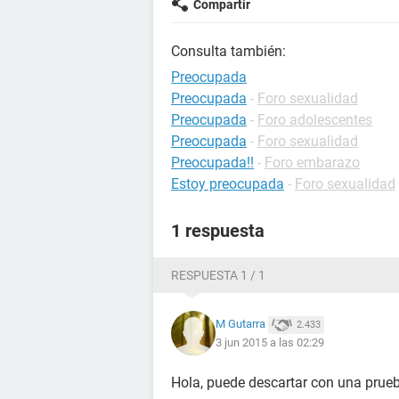
Compartir
Consulta también:
Preocupada
Preocupada
-
Foro sexualidad
Preocupada
-
Foro adolescentes
Preocupada
-
Foro sexualidad
Preocupada!!
-
Foro embarazo
Estoy preocupada
-
Foro sexualidad
1 respuesta
RESPUESTA 1 / 1
M Gutarra
2.433
3 jun 2015 a las 02:29
Hola, puede descartar con una prueb