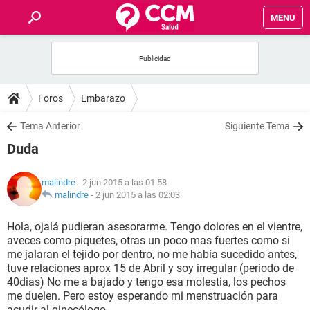
MENU
INICIO
FOROS
Foros
Embarazo
SALUD
Tema Anterior
Siguiente Tema
Duda
FAMILIA
malindre
- 2 jun 2015 a las 01:58
NUTRICIÓN
malindre
-
2 jun 2015 a las 02:03
Hola, ojalá pudieran asesorarme. Tengo dolores en el vientre,
BIENESTAR
aveces como piquetes, otras un poco mas fuertes como si
me jalaran el tejido por dentro, no me había sucedido antes,
SEXUALIDAD
tuve relaciones aprox 15 de Abril y soy irregular (periodo de
40dias) No me a bajado y tengo esa molestia, los pechos
me duelen. Pero estoy esperando mi menstruación para
GLOSARIO
acudir al ginecólogo.