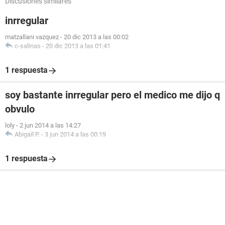
Discusiones similares
inrregular
matzallani vazquez
-
20 dic 2013 a las 00:02
c-salinas
-
20 dic 2013 a las 01:41
1 respuesta
soy bastante inrregular pero el medico me dijo q
obvulo
loly
-
2 jun 2014 a las 14:27
Abigail P.
-
3 jun 2014 a las 00:19
1 respuesta