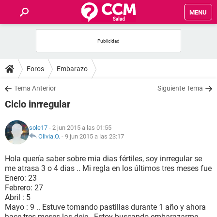
MENU
INICIO
FOROS
Foros
Embarazo
SALUD
Tema Anterior
Siguiente Tema
Ciclo inrregular
FAMILIA
sole17
- 2 jun 2015 a las 01:55
NUTRICIÓN
Olivia.O.
-
9 jun 2015 a las 23:17
Hola quería saber sobre mia dias fértiles, soy inrregular se
BIENESTAR
me atrasa 3 o 4 dias .. Mi regla en los últimos tres meses fue
Enero: 23
SEXUALIDAD
Febrero: 27
Abril : 5
Mayo : 9 .. Estuve tomando pastillas durante 1 año y ahora
GLOSARIO
hace tres meses las deje.. Estoy buscando embarazarme,