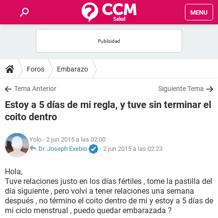
MENU
INICIO
FOROS
Foros
Embarazo
SALUD
Tema Anterior
Siguiente Tema
Estoy a 5 días de mi regla, y tuve sin terminar el
FAMILIA
coito dentro
NUTRICIÓN
Yolo
- 2 jun 2015 a las 02:00
Dr. Joseph Exebio
-
2 jun 2015 a las 02:23
BIENESTAR
Hola,
Tuve relaciones justo en los días fértiles , tome la pastilla del
SEXUALIDAD
día siguiente , pero volví a tener relaciones una semana
después , no término el coito dentro de mi y estoy a 5 días de
mi ciclo menstrual , puedo quedar embarazada ?
GLOSARIO