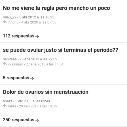
No me viene la regla pero mancho un poco
miau_29
-
3 abr 2012 a las 18:35
Angnu
-
4 abr 2020 a las 07:55
112 respuestas
se puede ovular justo si terminas el periodo??
nenitaaa
-
25 ene 2013 a las 22:09
c-salinas
-
27 ene 2013 a las 14:51
5 respuestas
Dolor de ovarios sin menstruación
anaza
-
5 dic 2011 a las 03:49
laura
-
29 sep 2017 a las 14:35
250 respuestas